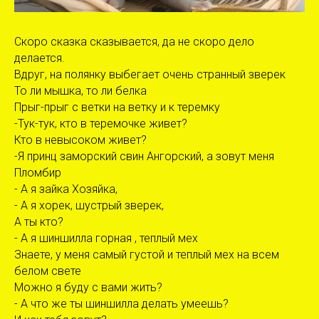
Скоро сказка сказывается, да не скоро дело
делается.
Вдруг, на полянку выбегает очень странный зверек
То ли мышка, то ли белка
Прыг-прыг с ветки на ветку и к теремку
-Тук-тук, кто в теремочке живет?
Кто в невысоком живет?
-Я принц заморский свин Ангорский, а зовут меня
Пломбир
- А я зайка Хозяйка,
- А я хорек, шустрый зверек,
А ты кто?
- А я шиншилла горная , теплый мех
Знаете, у меня самый густой и теплый мех на всем
белом свете
Можно я буду с вами жить?
- А что же ты шиншилла делать умеешь?