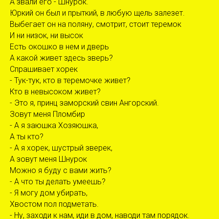
А звали его - Шнурок.
Юркий он был и прыткий, в любую щель залезет.
Выбегает он на поляну, смотрит, стоит теремок
И ни низок, ни высок
Есть окошко в нем и дверь
А какой живет здесь зверь?
Спрашивает хорек
- Тук-тук, кто в теремочке живет?
Кто в невысоком живет?
- Это я, принц заморский свин Ангорский.
Зовут меня Пломбир
- А я заюшка Хозяюшка,
А ты кто?
- А я хорек, шустрый зверек,
А зовут меня Шнурок
Можно я буду с вами жить?
- А что ты делать умеешь?
- Я могу дом убирать,
Хвостом пол подметать.
- Ну, заходи к нам, иди в дом, наводи там порядок.