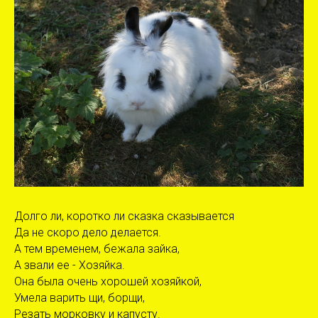
Долго ли, коротко ли сказка сказывается
Да не скоро дело делается.
А тем временем, бежала зайка,
А звали ее - Хозяйка.
Она была очень хорошей хозяйкой,
Умела варить щи, борщи,
Резать морковку и капусту.