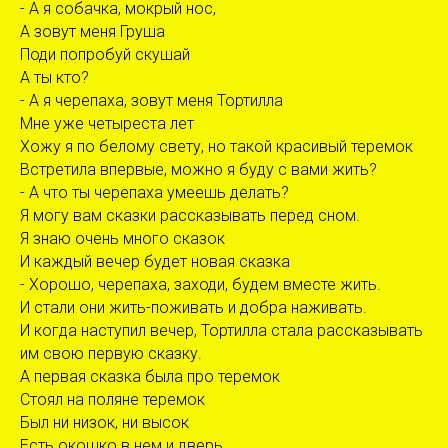
- А я собачка, мокрый нос,
А зовут меня Груша
Поди попробуй скушай
А ты кто?
- А я черепаха, зовут меня Тортилла
Мне уже четыреста лет
Хожу я по белому свету, но такой красивый теремок
Встретила впервые, можно я буду с вами жить?
- А что ты черепаха умеешь делать?
Я могу вам сказки рассказывать перед сном.
Я знаю очень много сказок
И каждый вечер будет новая сказка
- Хорошо, черепаха, заходи, будем вместе жить.
И стали они жить-поживать и добра наживать.
И когда наступил вечер, Тортилла стала рассказывать
им свою первую сказку.
А первая сказка была про теремок
Стоял на поляне теремок
Был ни низок, ни высок
Есть окошко в нем и дверь