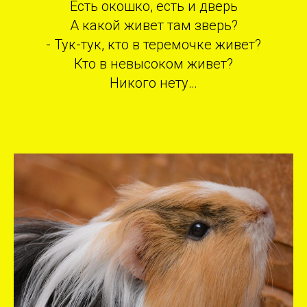
Есть окошко, есть и дверь
А какой живет там зверь?
- Тук-тук, кто в теремочке живет?
Кто в невысоком живет?
Никого нету…