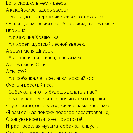
Есть окошко в нем и дверь,
А какой живет здесь зверь?
- Тук-тук, кто в теремочке живет, отвечайте?
- Я принц заморский свин Ангорский, а зовут меня
Пломбир
- А я заюшка Хозяюшка,
- А я хорек, шустрый лесной зверек,
А зовут меня Шнурок,
- А я горная шиншилла, теплый мех
А зовут меня Соня.
А ты кто?
- А я собачка, четыре лапки, мокрый нос
Очень я веселый пес!
- Собачка, а что ты будешь делать у нас?
- Я могу вас веселить, а ночью дом сторожить
- Ну хорошо, оставайся, живи с нами в теремке
-Я вам сейчас покажу веселое представление,
Станцую веселый танец, смотрите!
Играет веселая музыка, собачка танцует.
Сколько времени прошло, не знаю