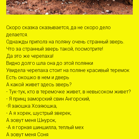
Скоро сказка сказывается, да не скоро дело
делается.
Однажды приполз на поляну очень странный зверь.
Что за странный зверь такой, посмотрите!
Да это же черепаха!
Видно долго шла она до этой полянки
Увидела черепаха стоит на поляне красивый теремок
Есть окошко в нем и дверь
А какой живет здесь зверь?
- Тук-тук, кто в теремочке живет, в невысоком живет?
- Я принц заморский свин Ангорский,
-Я заюшка Хозяюшка,
- А я хорек, шустрый зверек,
А зовут меня Шнурок,
-А я горная шиншилла, теплый мех
А зовут меня Соня