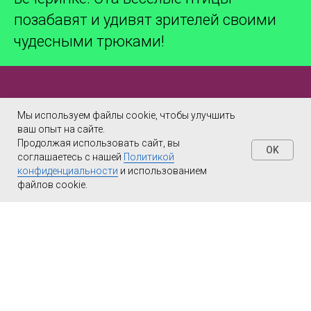
позабавят и удивят зрителей своими
чудесными трюками!
Мы используем файлы cookie, чтобы улучшить
ваш опыт на сайте.
Продолжая использовать сайт, вы
Хотите заказать ШОУ
OK
соглашаетесь с нашей
Политикой
ПОПУГАЕВ на праздник?
конфиденциальности
и использованием
файлов cookie.
СВЯЖИТЕСЬ С НАМИ:
8(999)877-44-90,
8(985)920-36-97