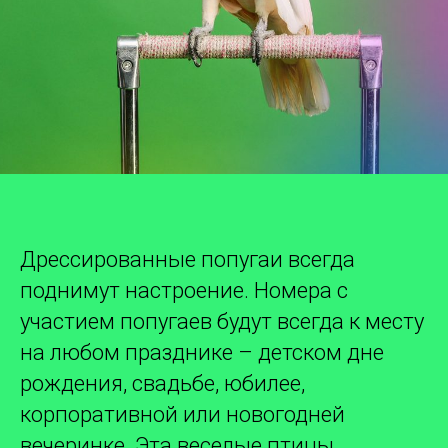
Дрессированные попугаи всегда
поднимут настроение. Номера с
участием попугаев будут всегда к месту
на любом празднике – детском дне
рождения, свадьбе, юбилее,
корпоративной или новогодней
вечеринке. Эта веселые птицы