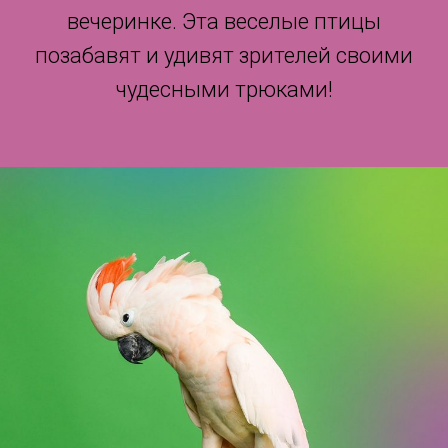
вечеринке. Эта веселые птицы
позабавят и удивят зрителей своими
чудесными трюками!